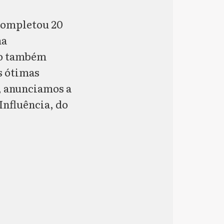
 completou 20
ma
no também
as ótimas
, anunciamos a
Influência, do