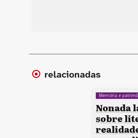
relacionadas
Memória e patrimô
Nonada l
sobre lit
realidad