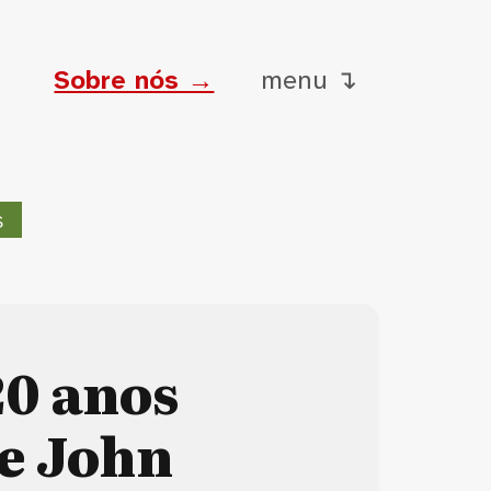
Sobre nós →
menu ↴
s
20 anos
 e John