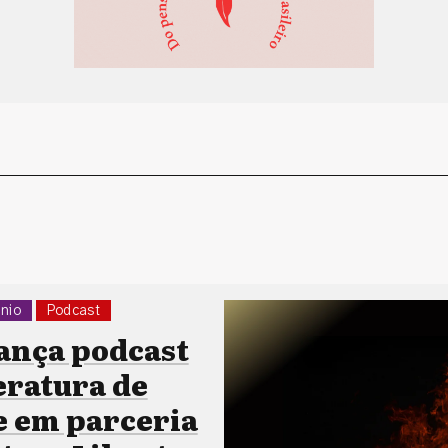
nio
Podcast
ança podcast
eratura de
e em parceria