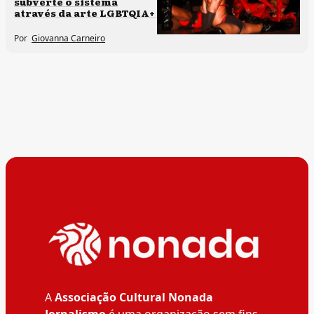
subverte o sistema
através da arte LGBTQIA+
Por
Giovanna Carneiro
A
Associação Cultural Nonada
Jornalismo
é uma organização sem fins