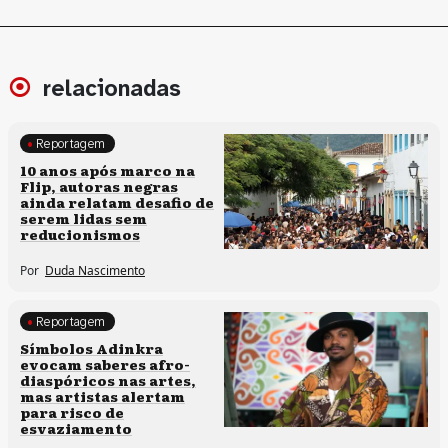
relacionadas
Reportagem
Processos artísticos
10 anos após marco na
Flip, autoras negras
ainda relatam desafio de
serem lidas sem
reducionismos
Por
Duda Nascimento
Reportagem
Processos artísticos
Símbolos Adinkra
evocam saberes afro-
diaspóricos nas artes,
mas artistas alertam
para risco de
esvaziamento