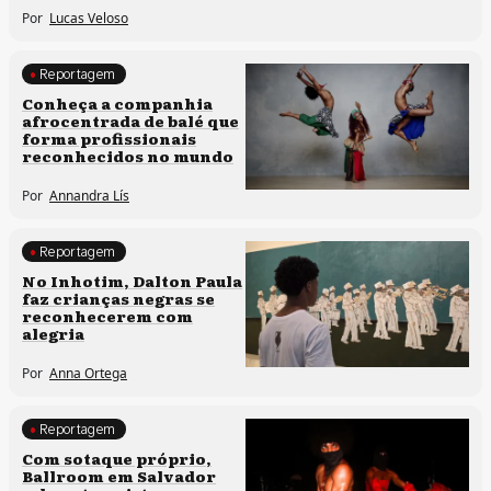
Por
Lucas Veloso
Reportagem
Culturas populares
Conheça a companhia
afrocentrada de balé que
Processos artísticos
forma profissionais
reconhecidos no mundo
Por
Annandra Lís
Reportagem
Processos artísticos
No Inhotim, Dalton Paula
faz crianças negras se
reconhecerem com
alegria
Por
Anna Ortega
Reportagem
Direitos humanos
Com sotaque próprio,
Ballroom em Salvador
Processos artísticos