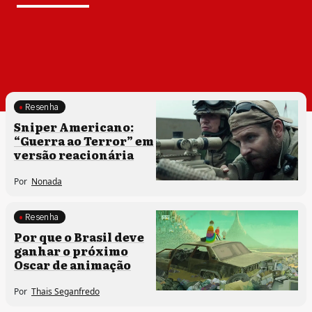
Resenha
Sniper Americano:
“Guerra ao Terror” em
versão reacionária
Por
Nonada
Resenha
Processos artísticos
Por que o Brasil deve
ganhar o próximo
Oscar de animação
Por
Thais Seganfredo