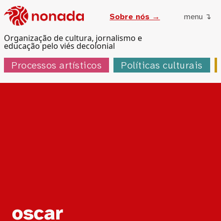
Sobre nós →
menu ↴
Organização de cultura, jornalismo e
educação pelo viés decolonial
Processos artísticos
Políticas culturais
Tag:
oscar