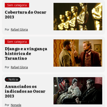
Sem categoria
Cobertura do Oscar
2013
Por
Rafael Gloria
Sem categoria
Django e a vingança
histórica de
Tarantino
Por
Rafael Gloria
Notícia
Anunciados os
indicados ao Oscar
2013
Por
Nonada