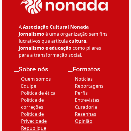
A
Associação Cultural Nonada
Jornalismo
é uma organização sem fins
lucrativos que articula
cultura,
jornalismo e educação
como pilares
para a transformação social.
__Sobre nós
__Formatos
Quem somos
Notícias
Equipe
Reportagens
Política de ética
Perfis
Política de
Entrevistas
correções
Curadoria
Política de
Resenhas
Privacidade
Opinião
Republique