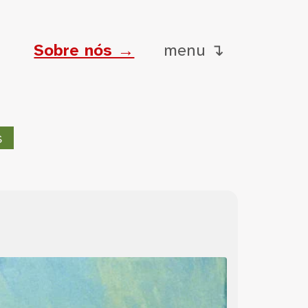
Sobre nós →
menu ↴
s