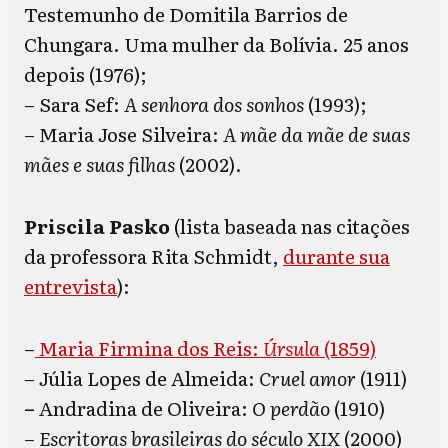
Testemunho de Domitila Barrios de
Chungara. Uma mulher da Bolívia. 25 anos
depois (1976);
– Sara Sef:
A senhora dos sonhos
(1993);
– Maria Jose Silveira:
A mãe da mãe de suas
mães e suas filhas
(2002).
Priscila Pasko
(lista baseada nas citações
da professora Rita Schmidt,
durante sua
entrevista
):
–
Maria Firmina dos Reis:
Úrsula
(1859)
– Júlia Lopes de Almeida:
Cruel
amor
(1911)
–
Andradina de Oliveira:
O perdão
(1910)
–
Escritoras brasileiras do século XIX
(2000)