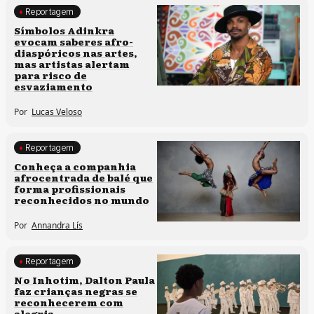
Reportagem
Processos artísticos
Símbolos Adinkra
evocam saberes afro-
diaspóricos nas artes,
mas artistas alertam
para risco de
esvaziamento
Por
Lucas Veloso
Reportagem
Culturas populares
Conheça a companhia
afrocentrada de balé que
Processos artísticos
forma profissionais
reconhecidos no mundo
Por
Annandra Lís
Reportagem
Processos artísticos
No Inhotim, Dalton Paula
faz crianças negras se
reconhecerem com
alegria