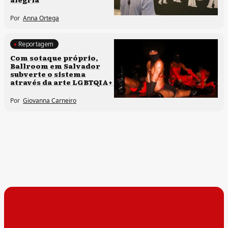
Por
Anna Ortega
Reportagem
Direitos humanos
Com sotaque próprio,
Ballroom em Salvador
Processos artísticos
subverte o sistema
através da arte LGBTQIA+
Por
Giovanna Carneiro