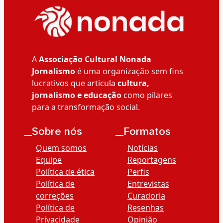
A
Associação Cultural Nonada
Jornalismo
é uma organização sem fins
lucrativos que articula
cultura,
jornalismo e educação
como pilares
para a transformação social.
__Sobre nós
__Formatos
Quem somos
Notícias
Equipe
Reportagens
Política de ética
Perfis
Política de
Entrevistas
correções
Curadoria
Política de
Resenhas
Privacidade
Opinião