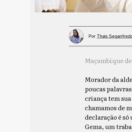
Por
Thais Seganfred
Maçambique de 
Morador da alde
poucas palavras
criança tem sua
chamamos de mús
declaração é só
Gema, um trabal