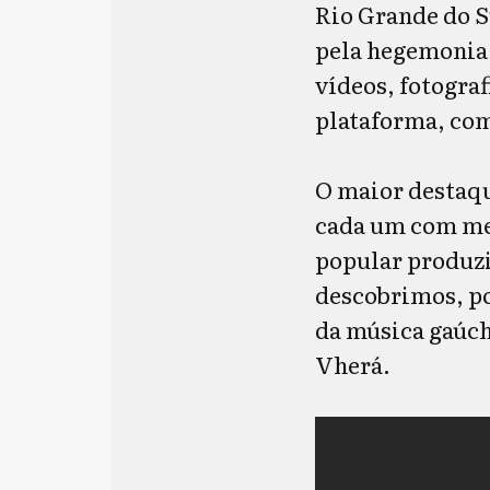
Rio Grande do S
pela hegemonia 
vídeos, fotograf
plataforma, com
O maior destaq
cada um com mes
popular produzi
descobrimos, p
da música gaúch
Vherá.