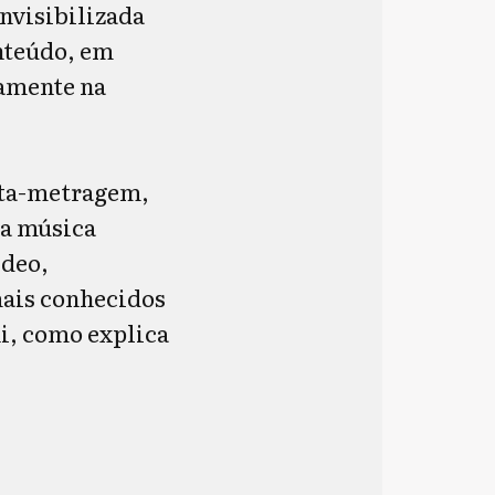
nvisibilizada
nteúdo, em
tamente na
rta-metragem,
da música
ídeo,
ais conhecidos
i, como explica