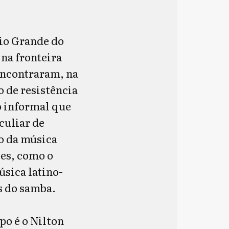
Rio Grande do
na fronteira
 encontraram, na
de resistência
o informal que
culiar de
xo da música
ões, como o
úsica latino-
s do samba.
o é o Nilton