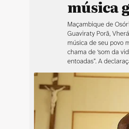
música 
Maçambique de Osório
Guaviraty Porã, Vher
música de seu povo m
chama de ‘som da vid
entoadas”. A declaraç