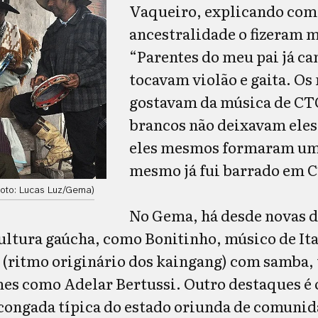
Vaqueiro, explicando como
ancestralidade o fizeram 
“Parentes do meu pai já c
tocavam violão e gaita. Os
gostavam da música de CT
brancos não deixavam eles 
eles mesmos formaram um 
mesmo já fui barrado em C
Foto: Lucas Luz/Gema)
No Gema, há desde novas d
ultura gaúcha, como Bonitinho, músico de It
 (ritmo originário dos kaingang) com samba, t
mes como Adelar Bertussi. Outro destaques 
congada típica do estado oriunda de comuni