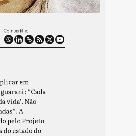
Compartilhe
xplicar em
-guarani: “Cada
a vida’. Não
adas”. A
do pelo Projeto
 do estado do