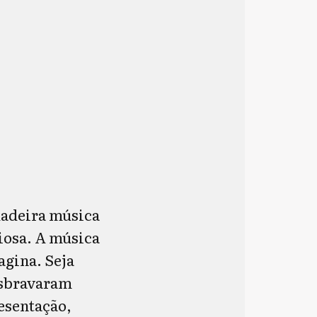
dadeira música
iosa. A música
agina. Seja
desbravaram
resentação,