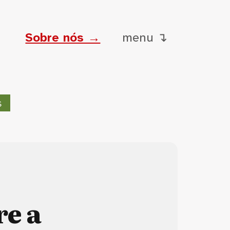
Sobre nós →
menu ↴
s
re a