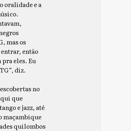
 oralidade e a
músico.
antavam,
 negros
G, mas os
entrar, então
pra eles. Eu
TG”, diz.
escobertas no
aqui que
ango e jazz, até
é o maçambique
dades quilombos