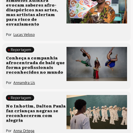
Símbolos Adinkra
evocam saberes afro-
diaspóricos nas artes,
mas artistas alertam
para risco de
esvaziamento
Por
Lucas Veloso
Reportagem
Culturas populares
Conheça a companhia
afrocentrada de balé que
Processos artísticos
forma profissionais
reconhecidos no mundo
Por
Annandra Lís
Reportagem
Processos artísticos
No Inhotim, Dalton Paula
faz crianças negras se
reconhecerem com
alegria
Por
Anna Ortega