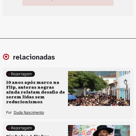
relacionadas
Reportagem
Processos artísticos
10 anos após marco na
Flip, autoras negras
ainda relatam desafio de
serem lidas sem
reducionismos
Por
Duda Nascimento
Reportagem
Processos artísticos