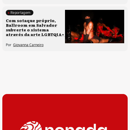
Reportagem
Direitos humanos
Com sotaque próprio,
Ballroom em Salvador
Processos artísticos
subverte o sistema
através da arte LGBTQIA+
Por
Giovanna Carneiro