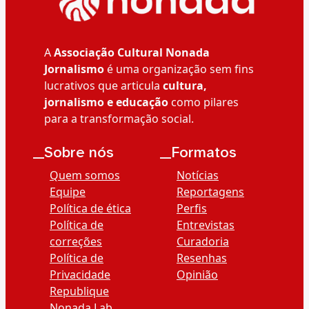
A
Associação Cultural Nonada
Jornalismo
é uma organização sem fins
lucrativos que articula
cultura,
jornalismo e educação
como pilares
para a transformação social.
__Sobre nós
__Formatos
Quem somos
Notícias
Equipe
Reportagens
Política de ética
Perfis
Política de
Entrevistas
correções
Curadoria
Política de
Resenhas
Privacidade
Opinião
Republique
Nonada Lab