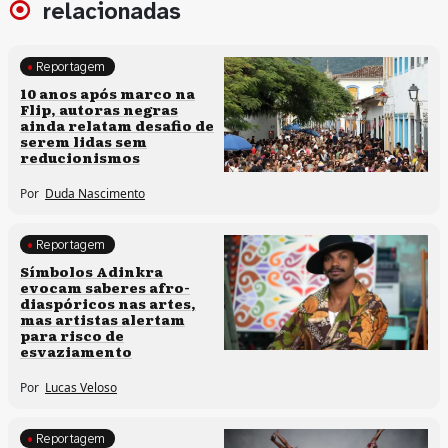
relacionadas
Reportagem
Processos artísticos
10 anos após marco na
Flip, autoras negras
ainda relatam desafio de
serem lidas sem
reducionismos
Por
Duda Nascimento
Reportagem
Processos artísticos
Símbolos Adinkra
evocam saberes afro-
diaspóricos nas artes,
mas artistas alertam
para risco de
esvaziamento
Por
Lucas Veloso
Reportagem