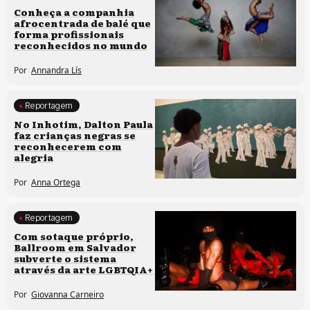
Culturas populares
Conheça a companhia
afrocentrada de balé que
Processos artísticos
forma profissionais
reconhecidos no mundo
Por
Annandra Lís
Reportagem
Processos artísticos
No Inhotim, Dalton Paula
faz crianças negras se
reconhecerem com
alegria
Por
Anna Ortega
Reportagem
Direitos humanos
Com sotaque próprio,
Ballroom em Salvador
Processos artísticos
subverte o sistema
através da arte LGBTQIA+
Por
Giovanna Carneiro