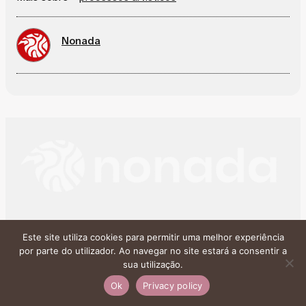
Nonada
A
Associação Cultural Nonada Jornalismo
é uma
Este site utiliza cookies para permitir uma melhor experiência
organização sem fins lucrativos que
por parte do utilizador. Ao navegar no site estará a consentir a
articula
cultura, jornalismo e educação
como
sua utilização.
pilares para a transformação social.
Ok
Privacy policy