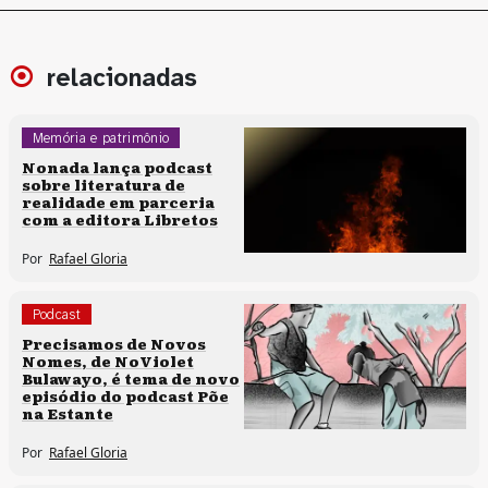
relacionadas
Memória e patrimônio
Podcast
Nonada lança podcast
sobre literatura de
realidade em parceria
com a editora Libretos
Por
Rafael Gloria
Podcast
Precisamos de Novos
Nomes, de NoViolet
Bulawayo, é tema de novo
episódio do podcast Põe
na Estante
Por
Rafael Gloria