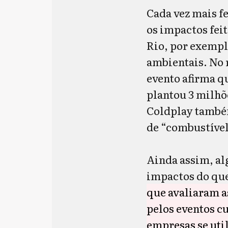
Cada vez mais f
os impactos feit
Rio, por exempl
ambientais. No r
evento afirma qu
plantou 3 milh
Coldplay também
de “combustível 
Ainda assim, al
impactos do que
que avaliaram a
pelos eventos c
empresas se uti