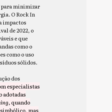
s para minimizar
rgia. O Rock In
ra impactos
val de 2022, o
váveis e que
Bandas como o
es como o uso
esíduos sólidos.
ução dos
m especialistas
o adotadas
hing
, quando
l simbólico, mas