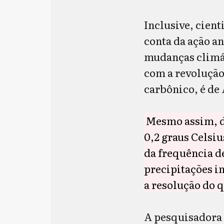
Inclusive, cient
conta da ação a
mudanças climát
com a revolução
carbônico, é de
Mesmo assim, 
0,2 graus Celsiu
da frequência d
precipitações in
a resolução do q
A pesquisadora 