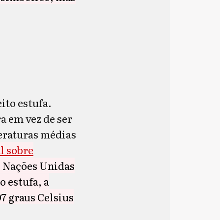
ito estufa.
ra em vez de ser
eraturas médias
l sobre
s Nações Unidas
 estufa, a
07 graus Celsius