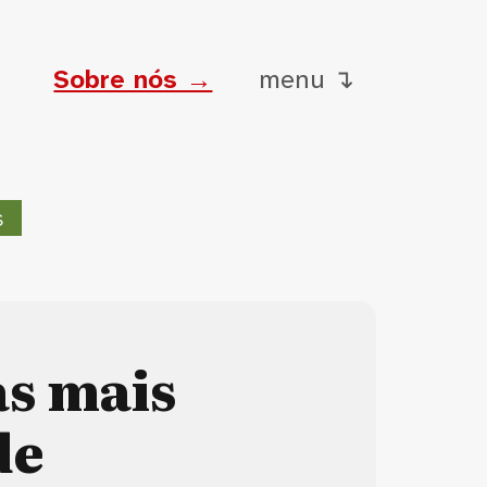
Sobre nós →
menu ↴
s
s mais
de