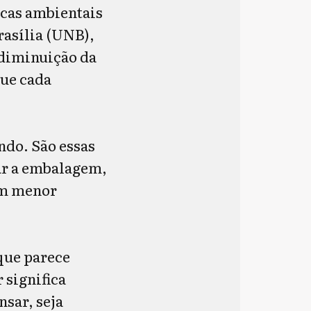
icas ambientais
rasília (UNB),
 diminuição da
que cada
ndo. São essas
ar a embalagem,
om menor
”
que parece
 significa
sar, seja