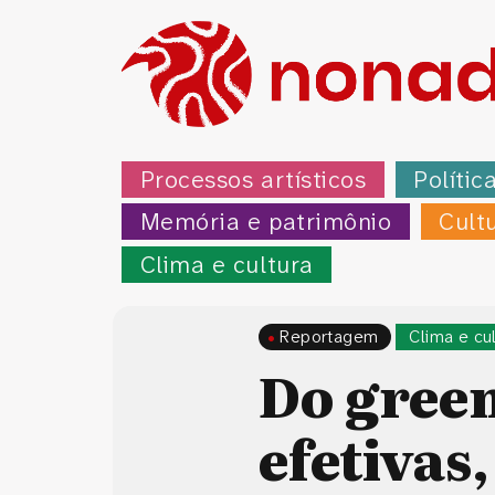
Processos artísticos
Polític
Memória e patrimônio
Cult
Clima e cultura
Reportagem
Clima e cu
Do gree
efetivas