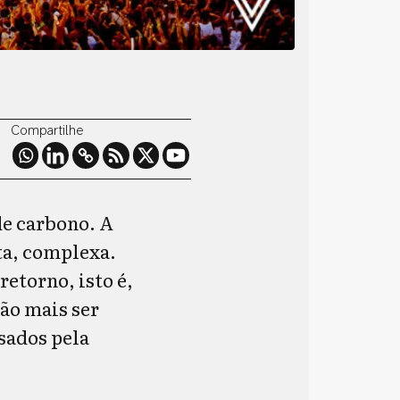
Compartilhe
de carbono. A
ta, complexa.
etorno, isto é,
ão mais ser
sados pela