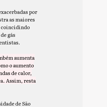
 exacerbadas por
stra as maiores
 coincidindo
 de gás
entistas.
ambém aumenta
 como o aumento
ndas de calor,
ca. Assim, resta
sidade de São