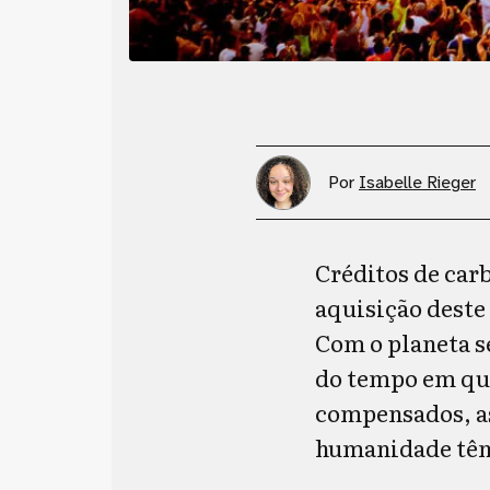
Por
Isabelle Rieger
Créditos de carb
aquisição deste
Com o planeta s
do tempo em que
compensados, as
humanidade têm