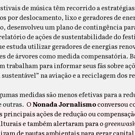
estivais de música têm recorrido a estratégia
os por deslocamento, lixo e geradores de ene
o, desenvolveu um plano de contingência pa
elatório de ações de sustentabilidade do festi
e estuda utilizar geradores de energias reno
ões de árvores como medida compensatória. 
 trabalham para informar seus fãs sobre açõ
sustentável” na aviação e a reciclagem dos r
gumas medidas são menos efetivas para a red
 outras.
O
Nonada Jornalismo
conversou co
s principais ações de redução ou compensaçã
ulturais e também alertaram para o
greenwas
lizam de pautas ambientais para gerar capita