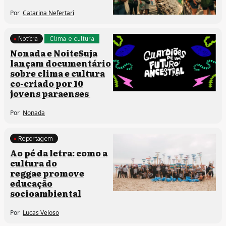
Por
Catarina Nefertari
Notícia
Clima e cultura
Institucional
Nonada e NoiteSuja
lançam documentário
sobre clima e cultura
co-criado por 10
jovens paraenses
Por
Nonada
Reportagem
Clima e cultura
Ao pé da letra: como a
cultura do
reggae promove
educação
socioambiental
Por
Lucas Veloso