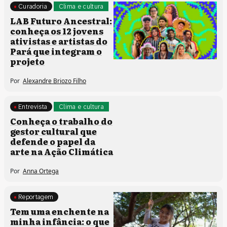
Curadoria
Clima e cultura
LAB Futuro Ancestral:
conheça os 12 jovens
ativistas e artistas do
Pará que integram o
projeto
Por
Alexandre Briozo Filho
Entrevista
Clima e cultura
Conheça o trabalho do
gestor cultural que
defende o papel da
arte na Ação Climática
Por
Anna Ortega
Reportagem
Clima e cultura
Tem uma enchente na
Direitos humanos
minha infância: o que