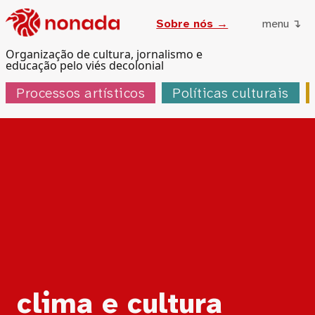
Sobre nós →
menu ↴
Organização de cultura, jornalismo e
educação pelo viés decolonial
Processos artísticos
Políticas culturais
Tag:
clima e cultura