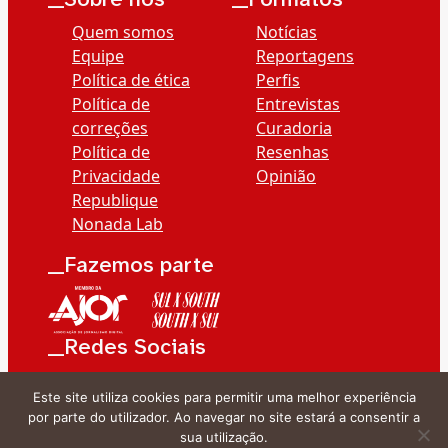
Quem somos
Notícias
Equipe
Reportagens
Política de ética
Perfis
Política de
Entrevistas
correções
Curadoria
Política de
Resenhas
Privacidade
Opinião
Republique
Nonada Lab
__Fazemos parte
__Redes Sociais
Este site utiliza cookies para permitir uma melhor experiência
por parte do utilizador. Ao navegar no site estará a consentir a
sua utilização.