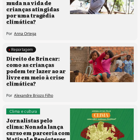
muda na vida de
crianças atingidas
por uma tragédia
climática?
Por
Anna Ortega
Reportagem
Clima e cultura
Direito de Brincar:
como as crianças
podem ter lazer ao ar
livre em meio à crise
climática?
Por
Alexandre Briozo Filho
Clima e cultura
Institucional
Jornalistas pelo
clima: Nonada lança
curso em parceria com
Matinal e Repórteres