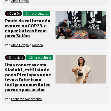
Por
Anna Ortega
Opinião
Clima e cultura
Pauta da cultura não
avança na COP29, e
expectativas ficam
para Belém
Por
Anna Ortega
e
Nonada
Entrevista
Clima e cultura
Processos artísticos
Uma conversa com
Sioduhi, estilista do
povo Piratapuya que
leva o futurismo
indígena amazônico
para as passarelas
Por
Leonardo Nascimento