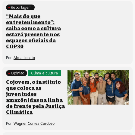
Reportagem
Clima e cultura
“Mais do que
entretenimento”:
saiba como a cultura
estará presente nos
espaços oficiais da
COP30
Por
Alicia Lobato
Opinião
Clima e cultura
Cojovem, o instituto
que coloca as
juventudes
amazônidas na linha
de frente pela Justiça
Climática
Por
Wagner Correa Cardoso