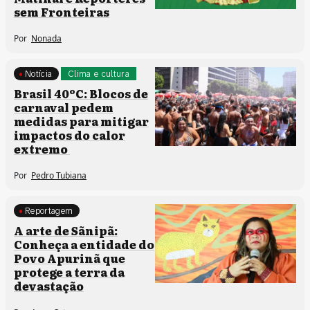
sem Fronteiras
Por
Nonada
Notícia
Clima e cultura
Brasil 40ºC: Blocos de
carnaval pedem
medidas para mitigar
impactos do calor
extremo
Por
Pedro Tubiana
Reportagem
Comunidades tradicionais
A arte de Sãnipã:
Processos artísticos
Conheça a entidade do
Povo Apurinã que
protege a terra da
devastação