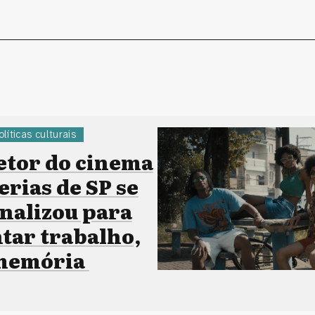
olíticas culturais
etor do cinema
erias de SP se
onalizou para
ar trabalho,
 memória