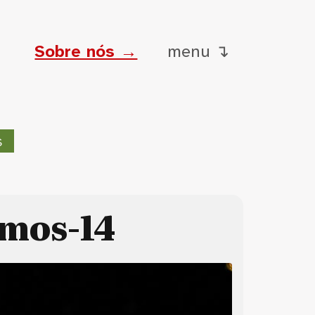
Sobre nós →
menu ↴
s
mos-14