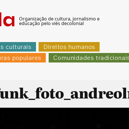
Organização de cultura, jornalismo e
educação pelo viés decolonial
as culturais
Direitos humanos
uras populares
Comunidades tradicionai
unk_foto_andreol