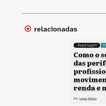
relacionadas
Reportagem
P
Como o s
das perif
profissi
moviment
renda e
Por
Lucas Veloso