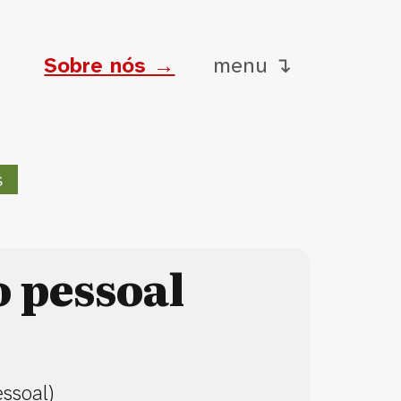
Sobre nós →
menu ↴
s
o pessoal
essoal)