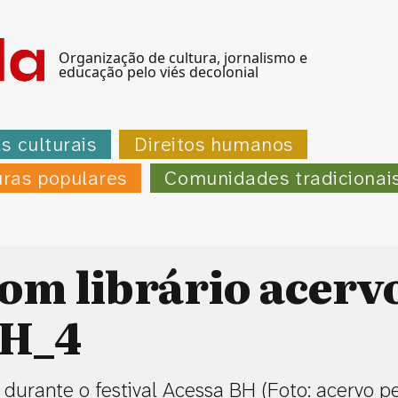
Organização de cultura, jornalismo e
educação pelo viés decolonial
as culturais
Direitos humanos
uras populares
Comunidades tradicionai
com librário acerv
BH_4
o durante o festival Acessa BH (Foto: acervo p