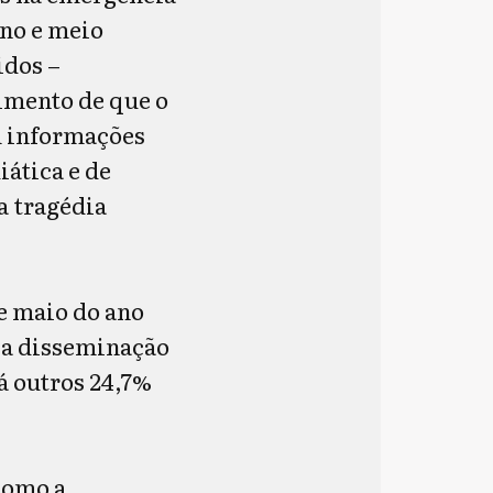
ano e meio
idos –
imento de que o
m informações
iática e de
a tragédia
e maio do ano
 a disseminação
á outros 24,7%
 como a