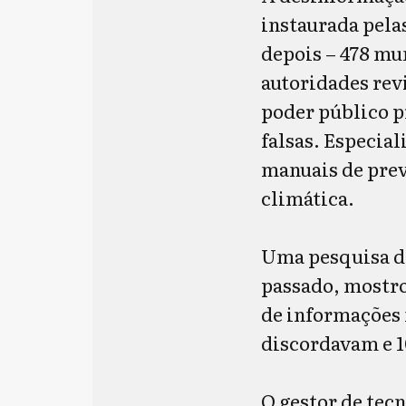
instaurada pela
depois – 478 mu
autoridades rev
poder público p
falsas. Especial
manuais de pre
climática.
Uma pesquisa di
passado, mostr
de informações 
discordavam e 
O gestor de tecn