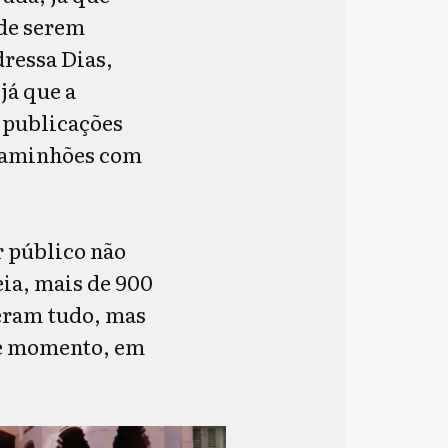
 de serem
dressa Dias,
já que a
a publicações
 caminhões com
r público não
eia, mais de 900
deram tudo, mas
le momento, em