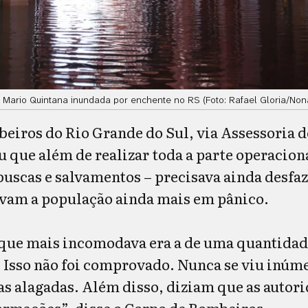
a Mario Quintana inundada por enchente no RS (Foto: Rafael Gloria/Non
eiros do Rio Grande do Sul, via Assessoria
 que além de realizar toda a parte operaciona
buscas e salvamentos – precisava ainda desfa
avam a população ainda mais em pânico.
a que mais incomodava era a de uma quantida
 Isso não foi comprovado. Nunca se viu inúm
as alagadas. Além disso, diziam que as autor
rmações”, disse o Corpo de Bombeiros.