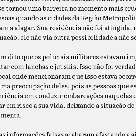
e tornou uma barreira no momento mais cruc
essoas quando as cidades da Região Metropoli
m a alagar. Sua residência não foi atingida, 
uação, ele não via outra possibilidade a não s
m dito que os policiais militares estavam i
tar com lanchas e jet skis. Isso não foi verdade
ocal onde mencionaram que isso estava ocorr
 uma preocupação deles, pois as pessoas que e
eriência em conduzir embarcações naquelas 
 em risco a sua vida, deixando a situação de
comenta.
as informações falsas acabaram afastando a aj