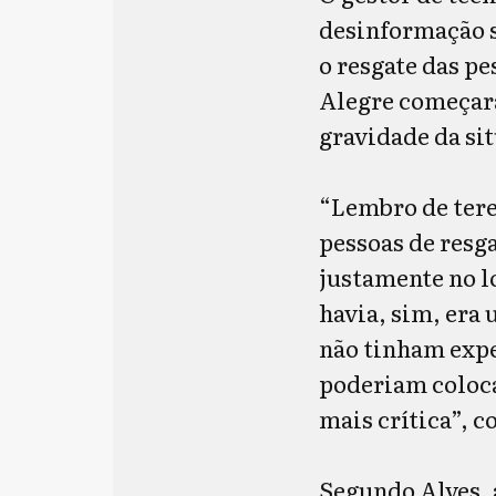
desinformação s
o resgate das p
Alegre começara
gravidade da sit
“Lembro de tere
pessoas de resga
justamente no l
havia, sim, era
não tinham exp
poderiam colocar
mais crítica”, 
Segundo Alves, 