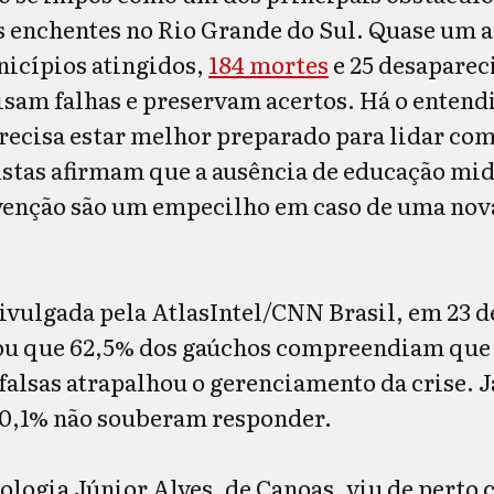
s enchentes no Rio Grande do Sul. Quase um 
nicípios atingidos,
184 mortes
e 25 desaparec
isam falhas e preservam acertos. Há o entend
recisa estar melhor preparado para lidar co
istas afirmam que a ausência de educação mid
venção são um empecilho em caso de uma nov
vulgada pela AtlasIntel/CNN Brasil, em 23 d
ou que 62,5% dos gaúchos compreendiam que
falsas atrapalhou o gerenciamento da crise. J
10,1% não souberam responder.
ologia Júnior Alves, de Canoas, viu de perto