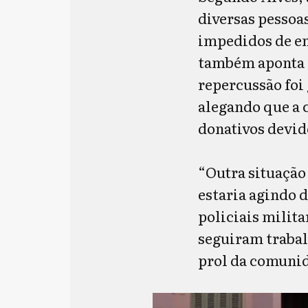
diversas pessoa
impedidos de en
também aponta o
repercussão foi
alegando que a 
donativos devido
“Outra situação
estaria agindo d
policiais milit
seguiram traba
prol da comunid