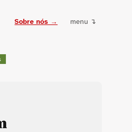
Sobre nós →
menu ↴
s
m