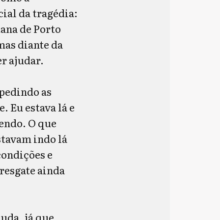
ial da tragédia:
tana de Porto
mas diante da
er ajudar.
mpedindo as
. Eu estava lá e
endo. O que
stavam indo lá
condições e
 resgate ainda
uda, já que