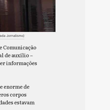
ada Jornalismo)
 de Comunicação
l de auxílio –
zer informações
de enorme de
eros corpos
idades estavam