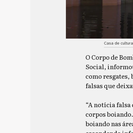
Casa de cultur
O Corpo de Bomb
Social, informou
como resgates, 
falsas que deix
“A notícia fals
corpos boiando.
boiando nas áre
escondendo info