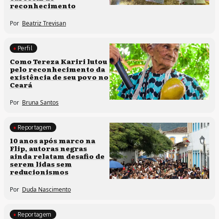
reconhecimento
Por
Beatriz Trevisan
Perfil
Comunidades tradicionais
Como Tereza Kariri lutou
pelo reconhecimento da
existência de seu povo no
Ceará
Por
Bruna Santos
Reportagem
Processos artísticos
10 anos após marco na
Flip, autoras negras
ainda relatam desafio de
serem lidas sem
reducionismos
Por
Duda Nascimento
Reportagem