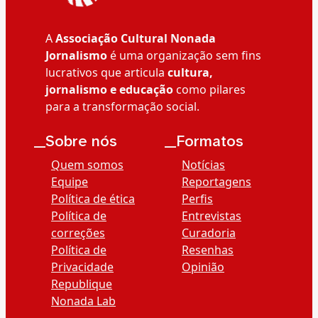
A
Associação Cultural Nonada
Jornalismo
é uma organização sem fins
lucrativos que articula
cultura,
jornalismo e educação
como pilares
para a transformação social.
__Sobre nós
__Formatos
Quem somos
Notícias
Equipe
Reportagens
Política de ética
Perfis
Política de
Entrevistas
correções
Curadoria
Política de
Resenhas
Privacidade
Opinião
Republique
Nonada Lab