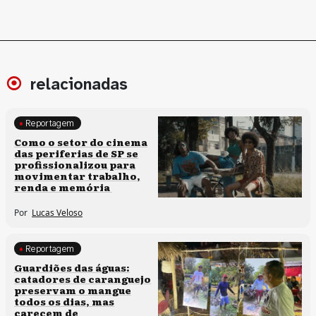
relacionadas
Reportagem
Políticas culturais
Como o setor do cinema
das periferias de SP se
profissionalizou para
movimentar trabalho,
renda e memória
Por
Lucas Veloso
Reportagem
Clima e cultura
Guardiões das águas:
catadores de caranguejo
preservam o mangue
todos os dias, mas
carecem de