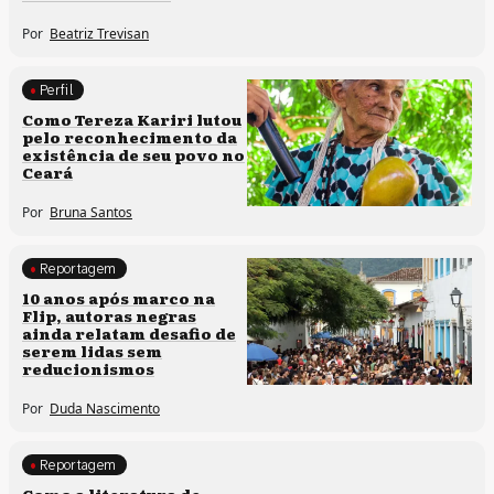
Por
Beatriz Trevisan
Perfil
Comunidades tradicionais
Como Tereza Kariri lutou
pelo reconhecimento da
existência de seu povo no
Ceará
Por
Bruna Santos
Reportagem
Processos artísticos
10 anos após marco na
Flip, autoras negras
ainda relatam desafio de
serem lidas sem
reducionismos
Por
Duda Nascimento
Reportagem
Direitos humanos