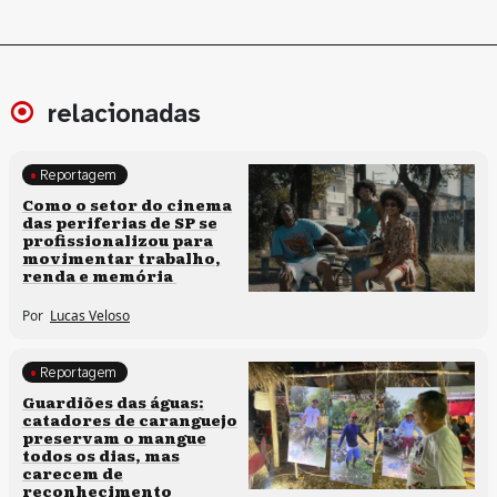
relacionadas
Reportagem
Políticas culturais
Como o setor do cinema
das periferias de SP se
profissionalizou para
movimentar trabalho,
renda e memória
Por
Lucas Veloso
Reportagem
Clima e cultura
Guardiões das águas:
catadores de caranguejo
preservam o mangue
todos os dias, mas
carecem de
reconhecimento