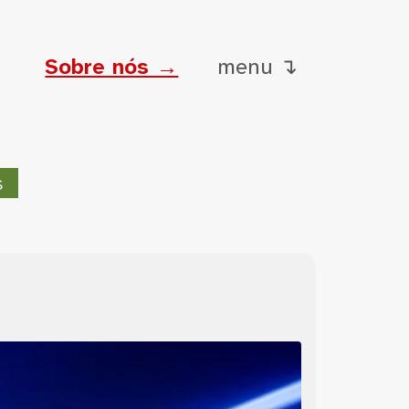
Sobre nós →
menu ↴
s