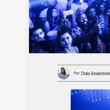
Por
Thais Seganfred