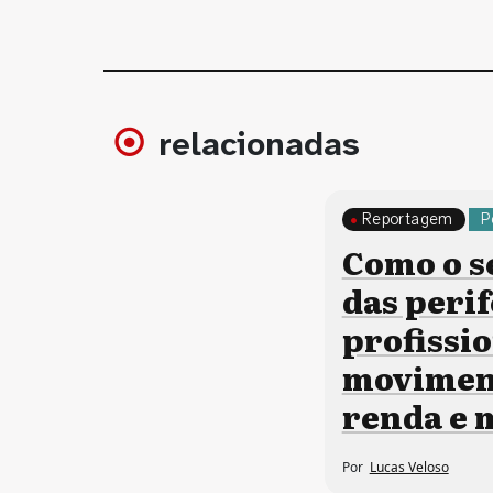
relacionadas
Reportagem
P
Como o s
das perif
profissi
moviment
renda e
Por
Lucas Veloso