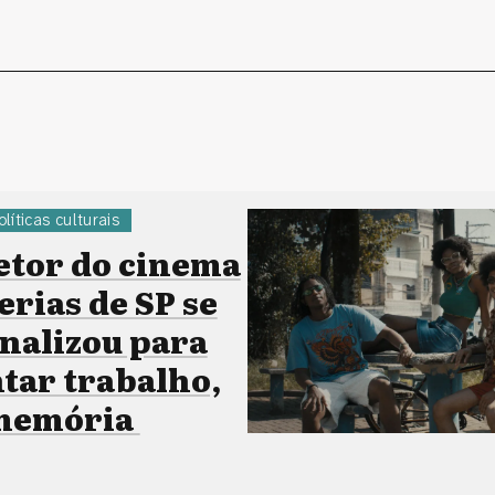
olíticas culturais
etor do cinema
erias de SP se
onalizou para
ar trabalho,
 memória