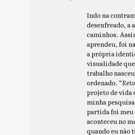
Indo na contra
desenfreado, a 
caminhos. Assi
aprendeu, foi n
a própria identi
visualidade que
trabalho nasce
ordenado. “
Ret
projeto de vida 
minha pesquisa 
partida foi meu
aconteceu no m
quando eu não t