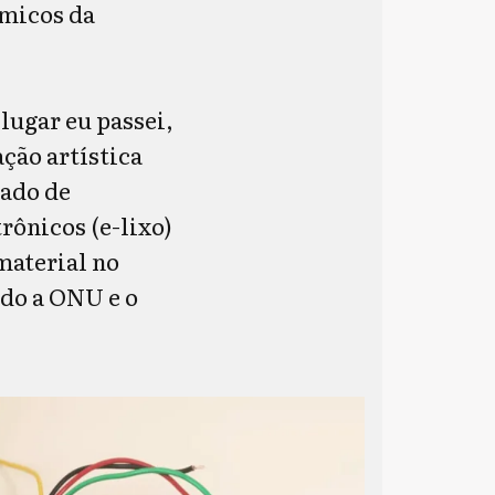
êmicos da
lugar eu passei,
ção artística
rado de
trônicos (e-lixo)
material no
ndo a ONU e o