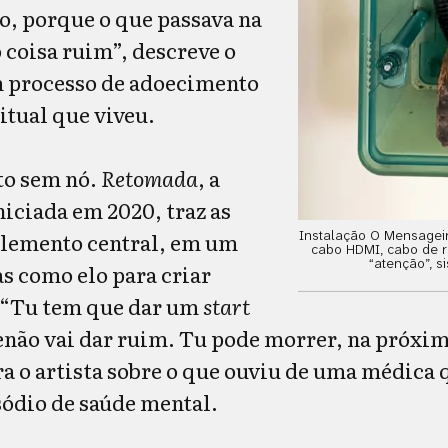
o, porque o que passava na
 coisa ruim”, descreve o
m processo de adoecimento
itual que viveu.
to sem nó.
Retomada
, a
iniciada em 2020, traz as
Instalação O Mensageiro
lemento central, em um
cabo HDMI, cabo de r
“atenção”, si
as como elo para criar
.“Tu tem que dar um
start
senão vai dar ruim. Tu pode morrer, na próxim
a o artista sobre o que ouviu de uma médica 
ódio de saúde mental.