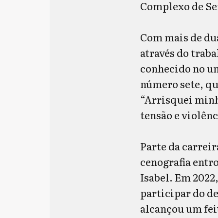
Complexo de Sen
Com mais de dua
através do traba
conhecido no un
número sete, qu
“Arrisquei minha
tensão e violênc
Parte da carreir
cenografia entr
Isabel. Em 2022
participar do d
alcançou um feit