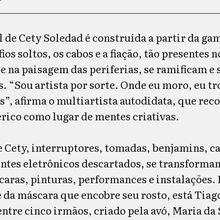
l de Cety Soledad é construída a partir da ga
os soltos, os cabos e a fiação, tão presentes 
 e na paisagem das periferias, se ramificam e
s. “Sou artista por sorte. Onde eu moro, eu t
s”, afirma o multiartista autodidata, que rec
érico como lugar de mentes criativas.
 Cety, interruptores, tomadas, benjamins, c
ntes eletrônicos descartados, se transform
caras, pinturas, performances e instalações. 
e da máscara que encobre seu rosto, está Tiag
entre cinco irmãos, criado pela avó, Maria da