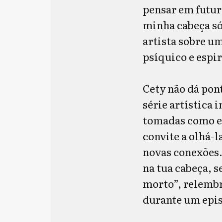
pensar em futur
minha cabeça só
artista sobre u
psíquico e espir
Cety não dá pon
série artística 
tomadas como e
convite a olhá-l
novas conexões
na tua cabeça, 
morto”, relembr
durante um epis