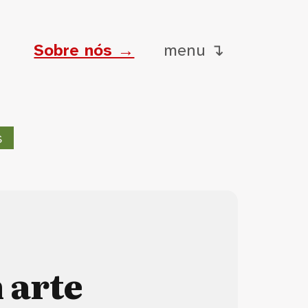
Sobre nós →
menu ↴
s
 arte