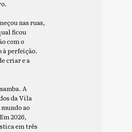
ro.
omeçou nas ruas,
ual ficou
ção com o
 à perfeição.
e criar e a
e samba. A
dos da Vila
o mundo ao
 Em 2026,
stica em três