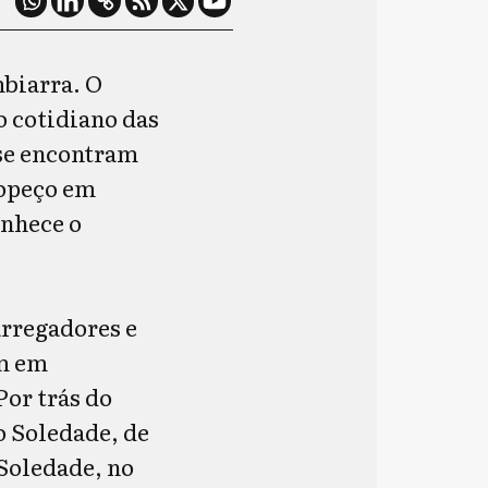
mbiarra. O
no cotidiano das
 se encontram
ropeço em
onhece o
arregadores e
am em
Por trás do
o Soledade, de
 Soledade, no