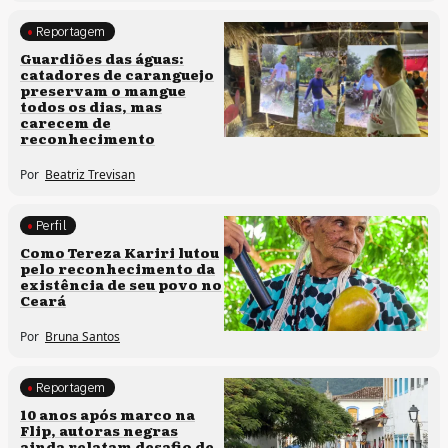
Reportagem
Clima e cultura
Guardiões das águas:
catadores de caranguejo
preservam o mangue
todos os dias, mas
carecem de
reconhecimento
Por
Beatriz Trevisan
Perfil
Comunidades tradicionais
Como Tereza Kariri lutou
pelo reconhecimento da
existência de seu povo no
Ceará
Por
Bruna Santos
Reportagem
Processos artísticos
10 anos após marco na
Flip, autoras negras
ainda relatam desafio de