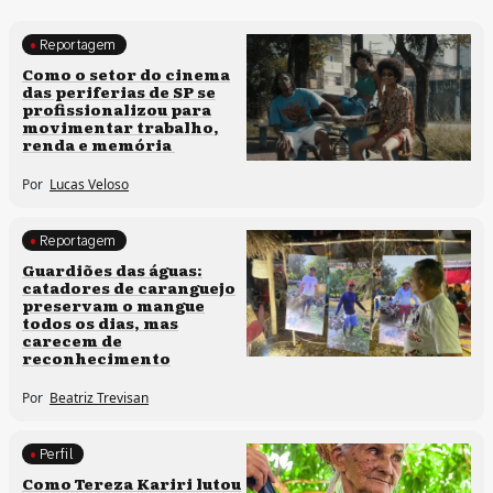
Reportagem
Políticas culturais
Como o setor do cinema
das periferias de SP se
profissionalizou para
movimentar trabalho,
renda e memória
Por
Lucas Veloso
Reportagem
Clima e cultura
Guardiões das águas:
catadores de caranguejo
preservam o mangue
todos os dias, mas
carecem de
reconhecimento
Por
Beatriz Trevisan
Perfil
Comunidades tradicionais
Como Tereza Kariri lutou