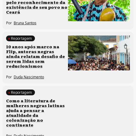
pelo reconhecimento da
existência de seu povo no
Ceará
Por
Bruna Santos
Reportagem
Processos artísticos
10 anos após marco na
Flip, autoras negras
ainda relatam desafio de
serem lidas sem
reducionismos
Por
Duda Nascimento
Reportagem
Direitos humanos
Como a literatura de
mulheres negras latinas
ajuda a pensar a
atualidade da
colonização no
continente
Por
Duda Nascimento