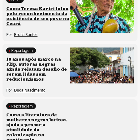
Comunidades tradicionais
Como Tereza Kariri lutou
pelo reconhecimento da
existência de seu povo no
Ceará
Por
Bruna Santos
Reportagem
Processos artísticos
10 anos após marco na
Flip, autoras negras
ainda relatam desafio de
serem lidas sem
reducionismos
Por
Duda Nascimento
Reportagem
Direitos humanos
Como a literatura de
mulheres negras latinas
ajuda a pensar a
atualidade da
colonização no
continente