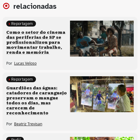
relacionadas
Reportagem
Políticas culturais
Como o setor do cinema
das periferias de SP se
profissionalizou para
movimentar trabalho,
renda e memória
Por
Lucas Veloso
Reportagem
Clima e cultura
Guardiões das águas:
catadores de caranguejo
preservam o mangue
todos os dias, mas
carecem de
reconhecimento
Por
Beatriz Trevisan
Perfil