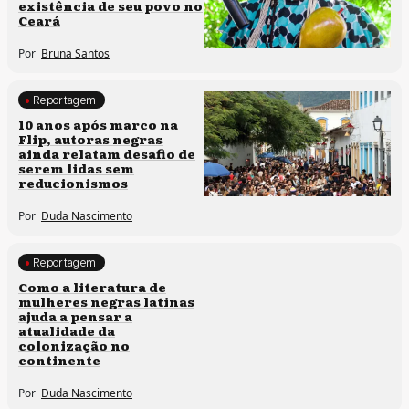
existência de seu povo no
Ceará
Por
Bruna Santos
Reportagem
Processos artísticos
10 anos após marco na
Flip, autoras negras
ainda relatam desafio de
serem lidas sem
reducionismos
Por
Duda Nascimento
Reportagem
Direitos humanos
Como a literatura de
mulheres negras latinas
ajuda a pensar a
atualidade da
colonização no
continente
Por
Duda Nascimento