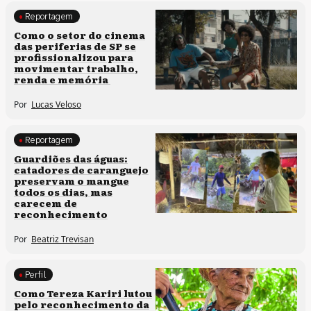
Reportagem
Políticas culturais
Como o setor do cinema
das periferias de SP se
profissionalizou para
movimentar trabalho,
renda e memória
Por
Lucas Veloso
Reportagem
Clima e cultura
Guardiões das águas:
catadores de caranguejo
preservam o mangue
todos os dias, mas
carecem de
reconhecimento
Por
Beatriz Trevisan
Perfil
Comunidades tradicionais
Como Tereza Kariri lutou
pelo reconhecimento da