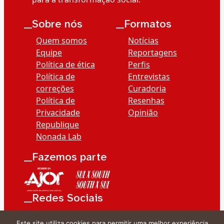
__Sobre nós
__Formatos
Quem somos
Notícias
Equipe
Reportagens
Política de ética
Perfis
Política de
Entrevistas
correções
Curadoria
Política de
Resenhas
Privacidade
Opinião
Republique
Nonada Lab
__Fazemos parte
__Redes Sociais
Este site utiliza cookies para permitir uma melhor experiência