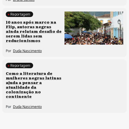
Reportagem
Processos artísticos
10 anos após marco na
Flip, autoras negras
ainda relatam desafio de
serem lidas sem
reducionismos
Por
Duda Nascimento
Reportagem
Direitos humanos
Como a literatura de
mulheres negras latinas
ajuda a pensar a
atualidade da
colonização no
continente
Por
Duda Nascimento