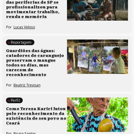
das periferias de SP se
profissionalizou para
movimentar trabalho,
renda e memória
Por
Lucas Veloso
Reportagem
Clima e cultura
Guardiões das águas:
catadores de caranguejo
preservam o mangue
todos os dias, mas
carecem de
reconhecimento
Por
Beatriz Trevisan
Perfil
Comunidades tradicionais
Como Tereza Kariri lutou
pelo reconhecimento da
existência de seu povo no
Ceará
Por
Bruna Santos