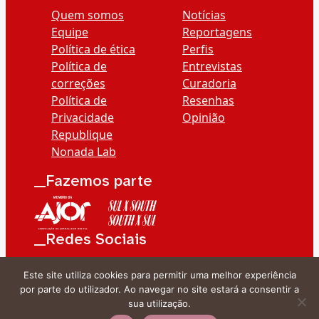
Quem somos
Notícias
Equipe
Reportagens
Política de ética
Perfis
Política de
Entrevistas
correções
Curadoria
Política de
Resenhas
Privacidade
Opinião
Republique
Nonada Lab
__Fazemos parte
__Redes Sociais
Este site utiliza cookies para permitir uma melhor experiência
por parte do utilizador. Ao navegar no site estará a consentir a
sua utilização.