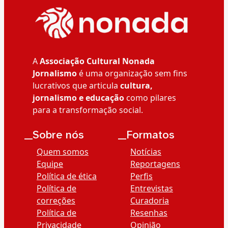
A
Associação Cultural Nonada
Jornalismo
é uma organização sem fins
lucrativos que articula
cultura,
jornalismo e educação
como pilares
para a transformação social.
__Sobre nós
__Formatos
Quem somos
Notícias
Equipe
Reportagens
Política de ética
Perfis
Política de
Entrevistas
correções
Curadoria
Política de
Resenhas
Privacidade
Opinião