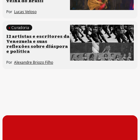
velha do Brasil
Por
Lucas Veloso
Curadoria
Direitos humanos
12 artistas e escritores da
Venezuela e suas
Processos artísticos
reflexões sobre diáspora
e política
Por
Alexandre Briozo Filho