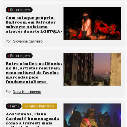
Reportagem
Direitos humanos
Com sotaque próprio,
Ballroom em Salvador
Processos artísticos
subverte o sistema
através da arte LGBTQIA+
Por
Giovanna Carneiro
Reportagem
Direitos humanos
Entre o baile e o silêncio:
no RJ, artistas reavivam
cena cultural de favelas
marcadas pelo
fundamentalismo
Por
Duda Nascimento
Perfil
Direitos humanos
Aos 92 anos, Tiana
Cardeal é homenageada
como a travesti mais