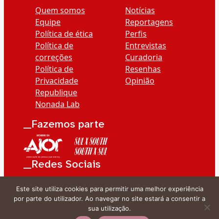
Quem somos
Notícias
Equipe
Reportagens
Política de ética
Perfis
Política de
Entrevistas
correções
Curadoria
Política de
Resenhas
Privacidade
Opinião
Republique
Nonada Lab
__Fazemos parte
__Redes Sociais
Este site utiliza cookies para permitir uma melhor experiência
por parte do utilizador. Ao navegar no site estará a consentir a
sua utilização.