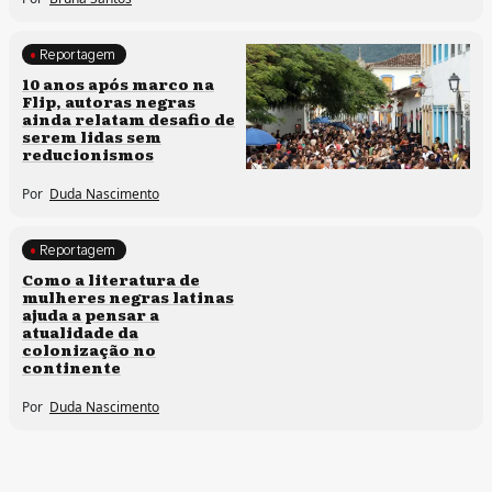
Reportagem
Processos artísticos
10 anos após marco na
Flip, autoras negras
ainda relatam desafio de
serem lidas sem
reducionismos
Por
Duda Nascimento
Reportagem
Direitos humanos
Como a literatura de
mulheres negras latinas
ajuda a pensar a
atualidade da
colonização no
continente
Por
Duda Nascimento