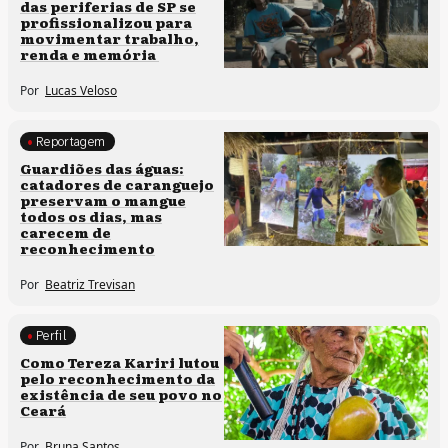
das periferias de SP se
profissionalizou para
movimentar trabalho,
renda e memória
Por
Lucas Veloso
Reportagem
Clima e cultura
Guardiões das águas:
catadores de caranguejo
preservam o mangue
todos os dias, mas
carecem de
reconhecimento
Por
Beatriz Trevisan
Perfil
Comunidades tradicionais
Como Tereza Kariri lutou
pelo reconhecimento da
existência de seu povo no
Ceará
Por
Bruna Santos