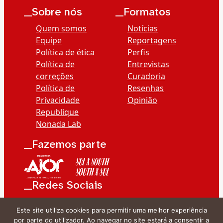
__Sobre nós
__Formatos
Quem somos
Notícias
Equipe
Reportagens
Política de ética
Perfis
Política de
Entrevistas
correções
Curadoria
Política de
Resenhas
Privacidade
Opinião
Republique
Nonada Lab
__Fazemos parte
__Redes Sociais
Este site utiliza cookies para permitir uma melhor experiência
por parte do utilizador. Ao navegar no site estará a consentir a