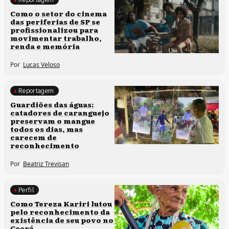
Políticas culturais
Como o setor do cinema
das periferias de SP se
profissionalizou para
movimentar trabalho,
renda e memória
Por
Lucas Veloso
Reportagem
Clima e cultura
Guardiões das águas:
catadores de caranguejo
preservam o mangue
todos os dias, mas
carecem de
reconhecimento
Por
Beatriz Trevisan
Perfil
Comunidades tradicionais
Como Tereza Kariri lutou
pelo reconhecimento da
existência de seu povo no
Ceará