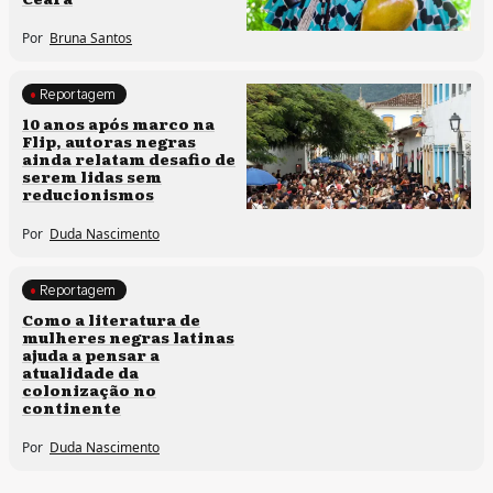
Por
Bruna Santos
Reportagem
Processos artísticos
10 anos após marco na
Flip, autoras negras
ainda relatam desafio de
serem lidas sem
reducionismos
Por
Duda Nascimento
Reportagem
Direitos humanos
Como a literatura de
mulheres negras latinas
ajuda a pensar a
atualidade da
colonização no
continente
Por
Duda Nascimento