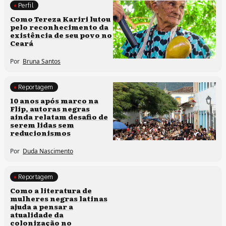
Perfil
Comunidades tradicionais
Como Tereza Kariri lutou
pelo reconhecimento da
existência de seu povo no
Ceará
Por
Bruna Santos
Reportagem
Processos artísticos
10 anos após marco na
Flip, autoras negras
ainda relatam desafio de
serem lidas sem
reducionismos
Por
Duda Nascimento
Reportagem
Direitos humanos
Como a literatura de
mulheres negras latinas
ajuda a pensar a
atualidade da
colonização no