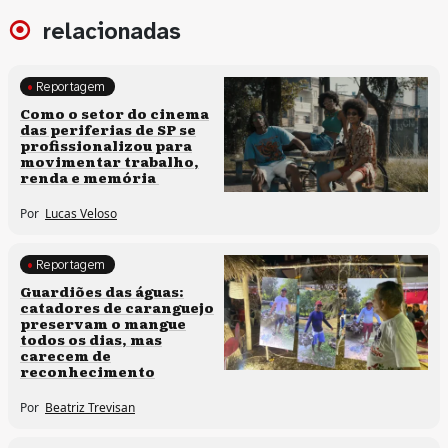
relacionadas
Reportagem
Políticas culturais
Como o setor do cinema
das periferias de SP se
profissionalizou para
movimentar trabalho,
renda e memória
Por
Lucas Veloso
Reportagem
Clima e cultura
Guardiões das águas:
catadores de caranguejo
preservam o mangue
todos os dias, mas
carecem de
reconhecimento
Por
Beatriz Trevisan