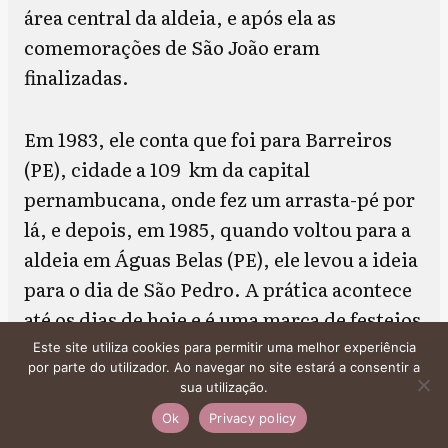
área central da aldeia, e após ela as
comemorações de São João eram
finalizadas.
Em 1983, ele conta que foi para Barreiros
(PE), cidade a 109 km da capital
pernambucana, onde fez um arrasta-pé por
lá, e depois, em 1985, quando voltou para a
aldeia em Águas Belas (PE), ele levou a ideia
para o dia de São Pedro. A prática acontece
até os dias de hoje e é uma marca de festejos
juninos de sua cultura, tendo uma pausa
Este site utiliza cookies para permitir uma melhor experiência
por parte do utilizador. Ao navegar no site estará a consentir a
quando aconteceu a pandemia do Covid-19
sua utilização.
em 2020 e 2021.
Ok
Privacy policy