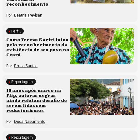
reconhecimento
Por
Beatriz Trevisan
Perfil
Comunidades tradicionais
Como Tereza Kariri lutou
pelo reconhecimento da
existência de seu povo no
Ceará
Por
Bruna Santos
Reportagem
Processos artísticos
10 anos após marco na
Flip, autoras negras
ainda relatam desafio de
serem lidas sem
reducionismos
Por
Duda Nascimento
Reportagem