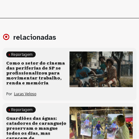
relacionadas
Reportagem
Políticas culturais
Como o setor do cinema
das periferias de SP se
profissionalizou para
movimentar trabalho,
renda e memória
Por
Lucas Veloso
Reportagem
Clima e cultura
Guardiões das águas:
catadores de caranguejo
preservam o mangue
todos os dias, mas
carecem de