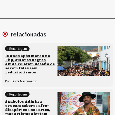
relacionadas
Reportagem
Processos artísticos
10 anos após marco na
Flip, autoras negras
ainda relatam desafio de
serem lidas sem
reducionismos
Por
Duda Nascimento
Reportagem
Processos artísticos
Símbolos Adinkra
evocam saberes afro-
diaspóricos nas artes,
mas artistas alertam