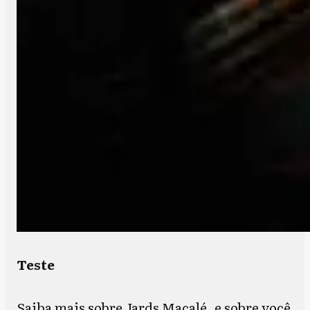
Teste
Saiba mais sobre Jards Macalé, e sobre você