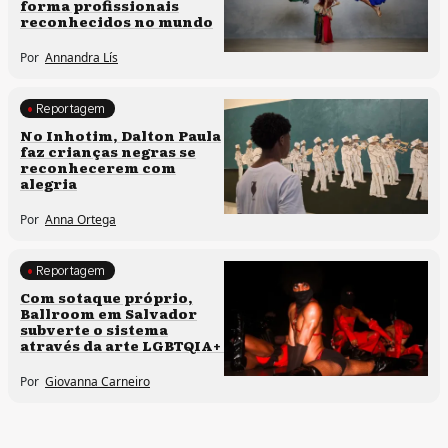
forma profissionais
reconhecidos no mundo
Por
Annandra Lís
Reportagem
Processos artísticos
No Inhotim, Dalton Paula
faz crianças negras se
reconhecerem com
alegria
Por
Anna Ortega
Reportagem
Direitos humanos
Com sotaque próprio,
Ballroom em Salvador
Processos artísticos
subverte o sistema
através da arte LGBTQIA+
Por
Giovanna Carneiro