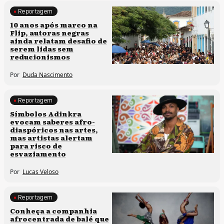
Reportagem
Processos artísticos
10 anos após marco na
Flip, autoras negras
ainda relatam desafio de
serem lidas sem
reducionismos
Por
Duda Nascimento
Reportagem
Processos artísticos
Símbolos Adinkra
evocam saberes afro-
diaspóricos nas artes,
mas artistas alertam
para risco de
esvaziamento
Por
Lucas Veloso
Reportagem
Culturas populares
Conheça a companhia
afrocentrada de balé que
Processos artísticos