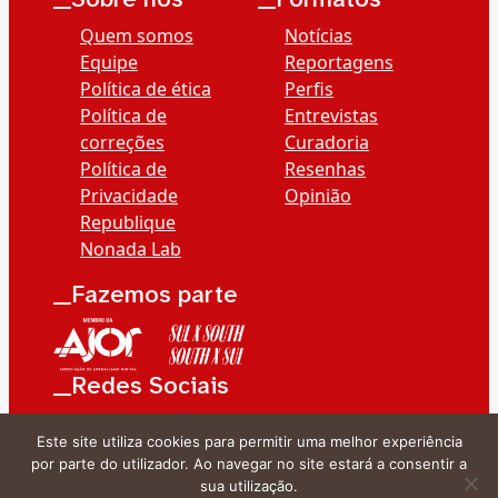
Quem somos
Notícias
Equipe
Reportagens
Política de ética
Perfis
Política de
Entrevistas
correções
Curadoria
Política de
Resenhas
Privacidade
Opinião
Republique
Nonada Lab
__Fazemos parte
__Redes Sociais
Este site utiliza cookies para permitir uma melhor experiência
por parte do utilizador. Ao navegar no site estará a consentir a
sua utilização.