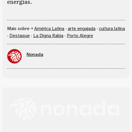
energias.
Mais sobre ￫
América Latina
·
arte engajada
·
cultura latina
·
Destaque
·
La Digna Rabia
·
Porto Alegre
Nonada