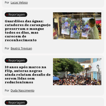
Por
Lucas Veloso
Reportagem
Clima e cultura
Guardiões das águas:
catadores de caranguejo
preservam o mangue
todos os dias, mas
carecem de
reconhecimento
Por
Beatriz Trevisan
Reportagem
Processos artísticos
10 anos após marco na
Flip, autoras negras
ainda relatam desafio de
serem lidas sem
reducionismos
Por
Duda Nascimento
Reportagem