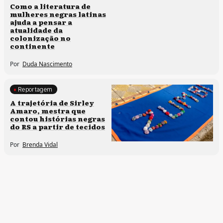
Direitos humanos
Como a literatura de
mulheres negras latinas
ajuda a pensar a
atualidade da
colonização no
continente
Por
Duda Nascimento
Reportagem
Memória e patrimônio
A trajetória de Sirley
Amaro, mestra que
contou histórias negras
do RS a partir de tecidos
Por
Brenda Vidal