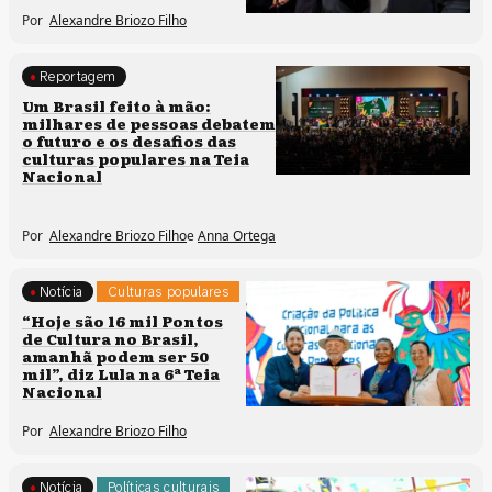
Por
Alexandre Briozo Filho
Reportagem
Culturas populares
Um Brasil feito à mão:
milhares de pessoas debatem
Políticas culturais
o futuro e os desafios das
culturas populares na Teia
Nacional
Por
Alexandre Briozo Filho
e
Anna Ortega
Notícia
Culturas populares
Políticas culturais
“Hoje são 16 mil Pontos
de Cultura no Brasil,
amanhã podem ser 50
mil”, diz Lula na 6ª Teia
Nacional
Por
Alexandre Briozo Filho
Notícia
Políticas culturais