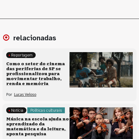
relacionadas
Reportagem
Políticas culturais
Como o setor do cinema
das periferias de SP se
profissionalizou para
movimentar trabalho,
renda e memória
Por
Lucas Veloso
Notícia
Políticas culturais
Música na escola ajuda no
aprendizado da
matemática e da leitura,
aponta pesquisa