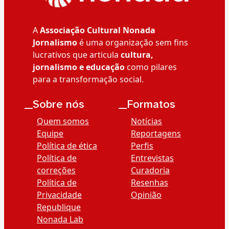
A
Associação Cultural Nonada
Jornalismo
é uma organização sem fins
lucrativos que articula
cultura,
jornalismo e educação
como pilares
para a transformação social.
__Sobre nós
__Formatos
Quem somos
Notícias
Equipe
Reportagens
Política de ética
Perfis
Política de
Entrevistas
correções
Curadoria
Política de
Resenhas
Privacidade
Opinião
Republique
Nonada Lab