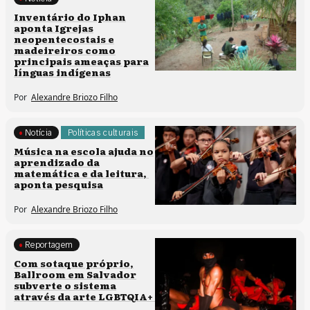
Memória e patrimônio
Inventário do Iphan
aponta Igrejas
neopentecostais e
madeireiros como
principais ameaças para
línguas indígenas
Por
Alexandre Briozo Filho
Notícia
Políticas culturais
Música na escola ajuda no
aprendizado da
matemática e da leitura,
aponta pesquisa
Por
Alexandre Briozo Filho
Reportagem
Direitos humanos
Com sotaque próprio,
Ballroom em Salvador
Processos artísticos
subverte o sistema
através da arte LGBTQIA+