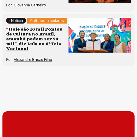
Por
Giovanna Carneiro
Notícia
Culturas populares
Políticas culturais
“Hoje são 16 mil Pontos
de Cultura no Brasil,
amanhã podem ser 50
mil”, diz Lula na 6ª Teia
Nacional
Por
Alexandre Briozo Filho