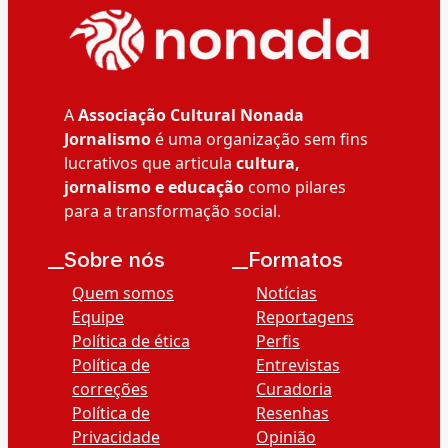
A
Associação Cultural Nonada
Jornalismo
é uma organização sem fins
lucrativos que articula
cultura,
jornalismo e educação
como pilares
para a transformação social.
__Sobre nós
__Formatos
Quem somos
Notícias
Equipe
Reportagens
Política de ética
Perfis
Política de
Entrevistas
correções
Curadoria
Política de
Resenhas
Privacidade
Opinião