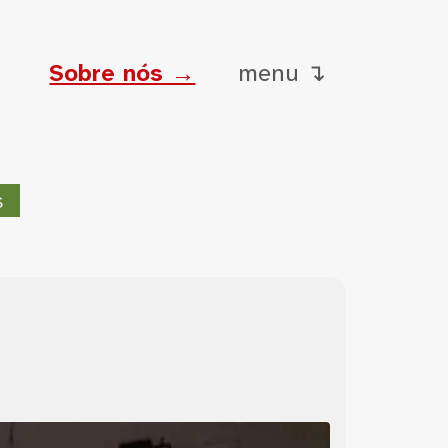
Sobre nós →
menu ↴
s