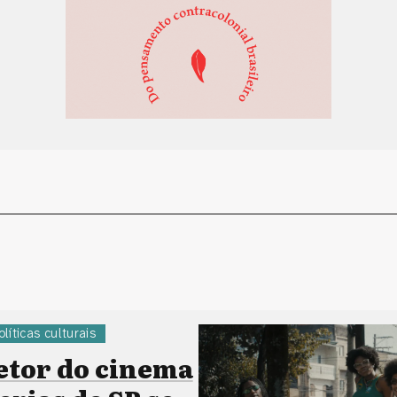
olíticas culturais
etor do cinema