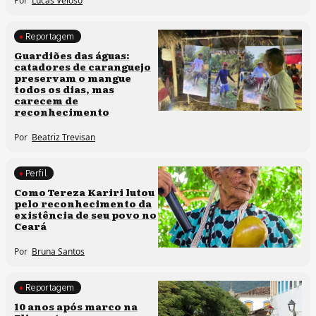
Por
Lucas Veloso
Reportagem
Clima e cultura
Guardiões das águas:
catadores de caranguejo
preservam o mangue
todos os dias, mas
carecem de
reconhecimento
Por
Beatriz Trevisan
Perfil
Comunidades tradicionais
Como Tereza Kariri lutou
pelo reconhecimento da
existência de seu povo no
Ceará
Por
Bruna Santos
Reportagem
Processos artísticos
10 anos após marco na