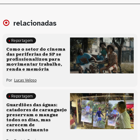
relacionadas
Reportagem
Políticas culturais
Como o setor do cinema
das periferias de SP se
profissionalizou para
movimentar trabalho,
renda e memória
Por
Lucas Veloso
Reportagem
Clima e cultura
Guardiões das águas:
catadores de caranguejo
preservam o mangue
todos os dias, mas
carecem de
reconhecimento