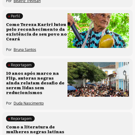
Por
Beatriz Trevisan
Perfil
Comunidades tradicionais
Como Tereza Kariri lutou
pelo reconhecimento da
existência de seu povo no
Ceará
Por
Bruna Santos
Reportagem
Processos artísticos
10 anos após marco na
Flip, autoras negras
ainda relatam desafio de
serem lidas sem
reducionismos
Por
Duda Nascimento
Reportagem
Direitos humanos
Como a literatura de
mulheres negras latinas