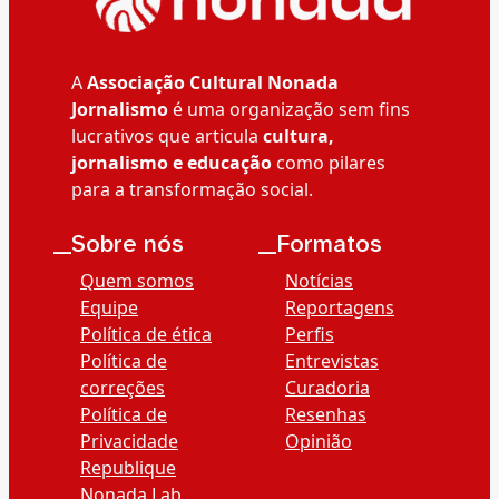
A
Associação Cultural Nonada
Jornalismo
é uma organização sem fins
lucrativos que articula
cultura,
jornalismo e educação
como pilares
para a transformação social.
__Sobre nós
__Formatos
Quem somos
Notícias
Equipe
Reportagens
Política de ética
Perfis
Política de
Entrevistas
correções
Curadoria
Política de
Resenhas
Privacidade
Opinião
Republique
Nonada Lab