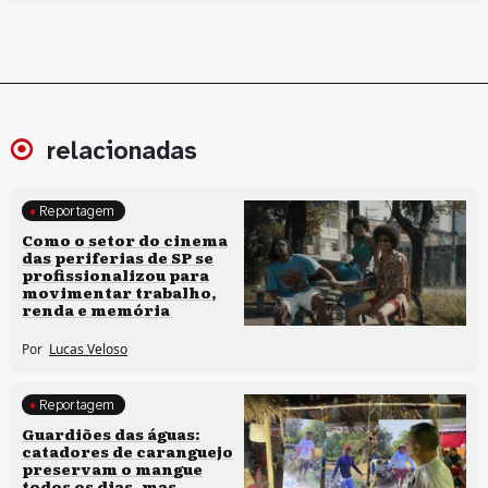
relacionadas
Reportagem
Políticas culturais
Como o setor do cinema
das periferias de SP se
profissionalizou para
movimentar trabalho,
renda e memória
Por
Lucas Veloso
Reportagem
Clima e cultura
Guardiões das águas:
catadores de caranguejo
preservam o mangue
todos os dias, mas