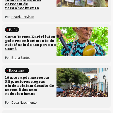
carecem de
reconhecimento
Por
Beatriz Trevisan
Perfil
Comunidades tradicionais
Como Tereza Kariri lutou
pelo reconhecimento da
existência de seu povo no
Ceará
Por
Bruna Santos
Reportagem
Processos artísticos
10 anos após marco na
Flip, autoras negras
ainda relatam desafio de
serem lidas sem
reducionismos
Por
Duda Nascimento