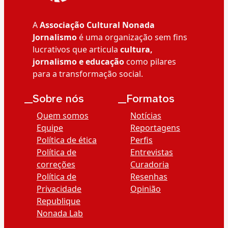
A
Associação Cultural Nonada
Jornalismo
é uma organização sem fins
lucrativos que articula
cultura,
jornalismo e educação
como pilares
para a transformação social.
__Sobre nós
__Formatos
Quem somos
Notícias
Equipe
Reportagens
Política de ética
Perfis
Política de
Entrevistas
correções
Curadoria
Política de
Resenhas
Privacidade
Opinião
Republique
Nonada Lab