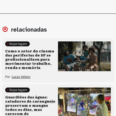
relacionadas
Reportagem
Políticas culturais
Como o setor do cinema
das periferias de SP se
profissionalizou para
movimentar trabalho,
renda e memória
Por
Lucas Veloso
Reportagem
Clima e cultura
Guardiões das águas:
catadores de caranguejo
preservam o mangue
todos os dias, mas
carecem de