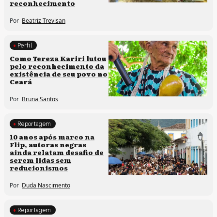
reconhecimento
Por
Beatriz Trevisan
Perfil
Comunidades tradicionais
Como Tereza Kariri lutou
pelo reconhecimento da
existência de seu povo no
Ceará
Por
Bruna Santos
Reportagem
Processos artísticos
10 anos após marco na
Flip, autoras negras
ainda relatam desafio de
serem lidas sem
reducionismos
Por
Duda Nascimento
Reportagem