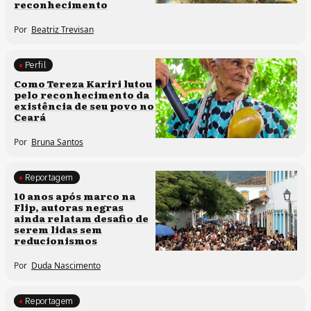
reconhecimento
Por
Beatriz Trevisan
Perfil
Comunidades tradicionais
Como Tereza Kariri lutou
pelo reconhecimento da
existência de seu povo no
Ceará
Por
Bruna Santos
Reportagem
Processos artísticos
10 anos após marco na
Flip, autoras negras
ainda relatam desafio de
serem lidas sem
reducionismos
Por
Duda Nascimento
Reportagem