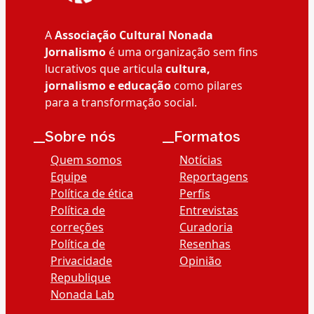
A
Associação Cultural Nonada
Jornalismo
é uma organização sem fins
lucrativos que articula
cultura,
jornalismo e educação
como pilares
para a transformação social.
__Sobre nós
__Formatos
Quem somos
Notícias
Equipe
Reportagens
Política de ética
Perfis
Política de
Entrevistas
correções
Curadoria
Política de
Resenhas
Privacidade
Opinião
Republique
Nonada Lab