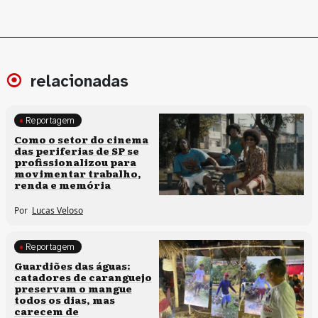
relacionadas
Reportagem
Políticas culturais
Como o setor do cinema
das periferias de SP se
profissionalizou para
movimentar trabalho,
renda e memória
Por
Lucas Veloso
Reportagem
Clima e cultura
Guardiões das águas:
catadores de caranguejo
preservam o mangue
todos os dias, mas
carecem de