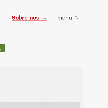
Sobre nós →
menu ↴
s