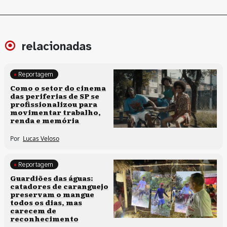
relacionadas
Reportagem
Políticas culturais
Como o setor do cinema
das periferias de SP se
profissionalizou para
movimentar trabalho,
renda e memória
Por
Lucas Veloso
Reportagem
Clima e cultura
Guardiões das águas:
catadores de caranguejo
preservam o mangue
todos os dias, mas
carecem de
reconhecimento