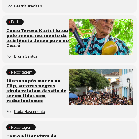
Por
Beatriz Trevisan
Perfil
Comunidades tradicionais
Como Tereza Kariri lutou
pelo reconhecimento da
existência de seu povo no
Ceará
Por
Bruna Santos
Reportagem
Processos artísticos
10 anos após marco na
Flip, autoras negras
ainda relatam desafio de
serem lidas sem
reducionismos
Por
Duda Nascimento
Reportagem
Direitos humanos
Como a literatura de