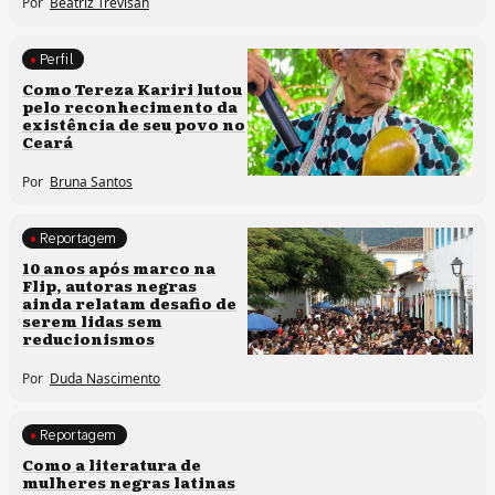
Por
Beatriz Trevisan
Perfil
Comunidades tradicionais
Como Tereza Kariri lutou
pelo reconhecimento da
existência de seu povo no
Ceará
Por
Bruna Santos
Reportagem
Processos artísticos
10 anos após marco na
Flip, autoras negras
ainda relatam desafio de
serem lidas sem
reducionismos
Por
Duda Nascimento
Reportagem
Direitos humanos
Como a literatura de
mulheres negras latinas