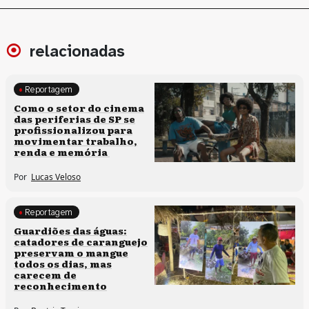
relacionadas
Reportagem
Políticas culturais
Como o setor do cinema
das periferias de SP se
profissionalizou para
movimentar trabalho,
renda e memória
Por
Lucas Veloso
Reportagem
Clima e cultura
Guardiões das águas:
catadores de caranguejo
preservam o mangue
todos os dias, mas
carecem de
reconhecimento