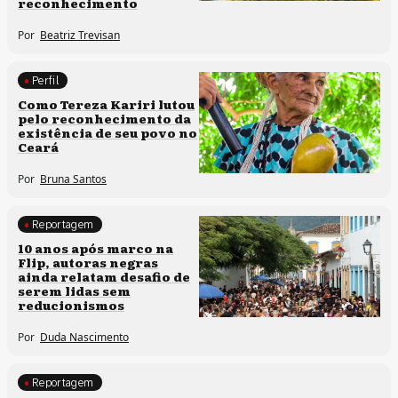
reconhecimento
Por
Beatriz Trevisan
Perfil
Comunidades tradicionais
Como Tereza Kariri lutou
pelo reconhecimento da
existência de seu povo no
Ceará
Por
Bruna Santos
Reportagem
Processos artísticos
10 anos após marco na
Flip, autoras negras
ainda relatam desafio de
serem lidas sem
reducionismos
Por
Duda Nascimento
Reportagem