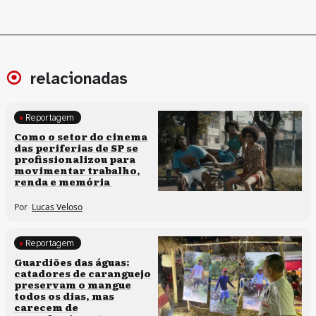
relacionadas
Reportagem
Políticas culturais
Como o setor do cinema
das periferias de SP se
profissionalizou para
movimentar trabalho,
renda e memória
Por
Lucas Veloso
Reportagem
Clima e cultura
Guardiões das águas:
catadores de caranguejo
preservam o mangue
todos os dias, mas
carecem de