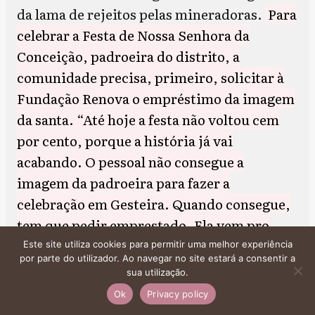
da lama de rejeitos pelas mineradoras.
Para
celebrar a Festa de Nossa Senhora da
Conceição, padroeira do distrito, a
comunidade precisa, primeiro, solicitar à
Fundação Renova o empréstimo da imagem
da santa. “Até hoje a festa não voltou cem
por cento, porque a história já vai
acabando. O pessoal não consegue a
imagem da padroeira para fazer a
celebração em Gesteira. Quando consegue,
tem que pedir emprestado. Ela vem pro
território e, na mesma hora que termina a
Este site utiliza cookies para permitir uma melhor experiência
por parte do utilizador. Ao navegar no site estará a consentir a
festividade, ela já volta para a Renova”,
sua utilização.
explica a presidente da Associação
Ok
Privacy policy
Quilombola de Gesteira Simone Silva.
Ela