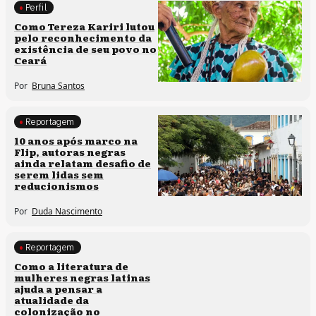
Perfil
Comunidades tradicionais
Como Tereza Kariri lutou
pelo reconhecimento da
existência de seu povo no
Ceará
Por
Bruna Santos
Reportagem
Processos artísticos
10 anos após marco na
Flip, autoras negras
ainda relatam desafio de
serem lidas sem
reducionismos
Por
Duda Nascimento
Reportagem
Direitos humanos
Como a literatura de
mulheres negras latinas
ajuda a pensar a
atualidade da
colonização no