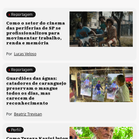
Reportagem
Políticas culturais
Como o setor do cinema
das periferias de SP se
profissionalizou para
movimentar trabalho,
renda e memória
Por
Lucas Veloso
Reportagem
Clima e cultura
Guardiões das águas:
catadores de caranguejo
preservam o mangue
todos os dias, mas
carecem de
reconhecimento
Por
Beatriz Trevisan
Perfil
Comunidades tradicionais
Como Tereza Kariri lutou