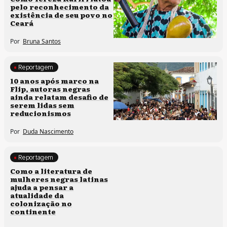
pelo reconhecimento da
existência de seu povo no
Ceará
Por
Bruna Santos
Reportagem
Processos artísticos
10 anos após marco na
Flip, autoras negras
ainda relatam desafio de
serem lidas sem
reducionismos
Por
Duda Nascimento
Reportagem
Direitos humanos
Como a literatura de
mulheres negras latinas
ajuda a pensar a
atualidade da
colonização no
continente