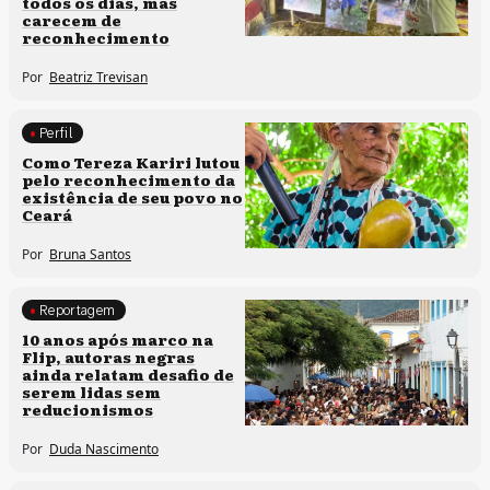
todos os dias, mas
carecem de
reconhecimento
Por
Beatriz Trevisan
Perfil
Comunidades tradicionais
Como Tereza Kariri lutou
pelo reconhecimento da
existência de seu povo no
Ceará
Por
Bruna Santos
Reportagem
Processos artísticos
10 anos após marco na
Flip, autoras negras
ainda relatam desafio de
serem lidas sem
reducionismos
Por
Duda Nascimento