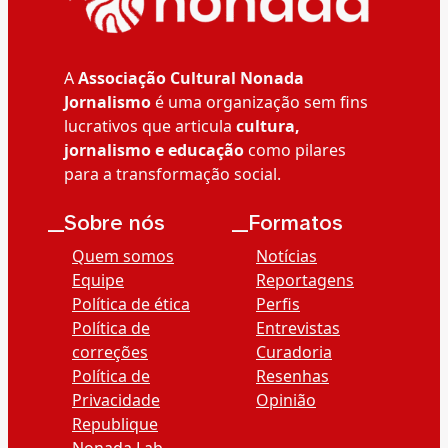
A
Associação Cultural Nonada
Jornalismo
é uma organização sem fins
lucrativos que articula
cultura,
jornalismo e educação
como pilares
para a transformação social.
__Sobre nós
__Formatos
Quem somos
Notícias
Equipe
Reportagens
Política de ética
Perfis
Política de
Entrevistas
correções
Curadoria
Política de
Resenhas
Privacidade
Opinião
Republique
Nonada Lab