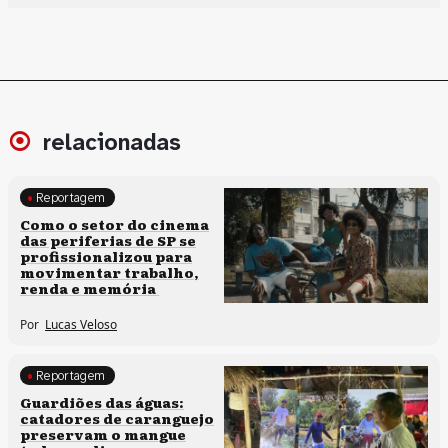
relacionadas
Reportagem
Políticas culturais
Como o setor do cinema
das periferias de SP se
profissionalizou para
movimentar trabalho,
renda e memória
Por
Lucas Veloso
Reportagem
Clima e cultura
Guardiões das águas:
catadores de caranguejo
preservam o mangue