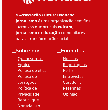
A
Associação Cultural Nonada
Jornalismo
é uma organização sem fins
lucrativos que articula
cultura,
jornalismo e educação
como pilares
para a transformação social.
__Sobre nós
__Formatos
Quem somos
Notícias
Equipe
Reportagens
Política de ética
Perfis
Política de
Entrevistas
correções
Curadoria
Política de
Resenhas
Privacidade
Opinião
Republique
Nonada Lab