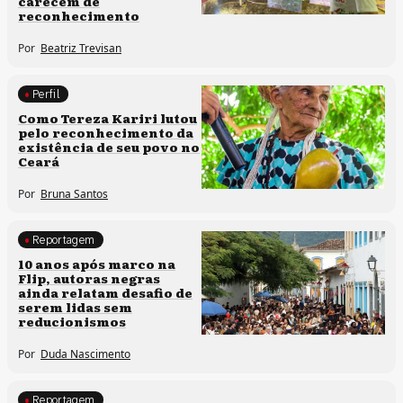
carecem de
reconhecimento
Por
Beatriz Trevisan
Perfil
Comunidades tradicionais
Como Tereza Kariri lutou
pelo reconhecimento da
existência de seu povo no
Ceará
Por
Bruna Santos
Reportagem
Processos artísticos
10 anos após marco na
Flip, autoras negras
ainda relatam desafio de
serem lidas sem
reducionismos
Por
Duda Nascimento
Reportagem