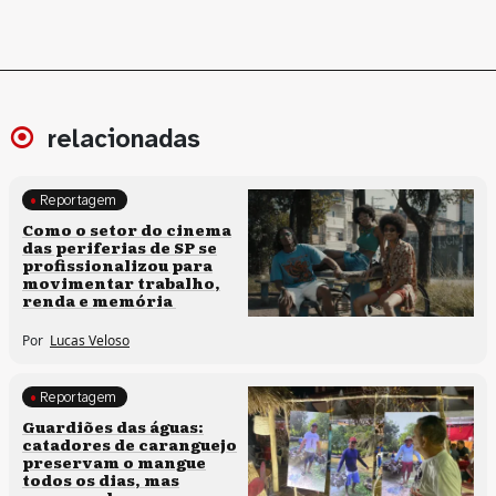
relacionadas
Reportagem
Políticas culturais
Como o setor do cinema
das periferias de SP se
profissionalizou para
movimentar trabalho,
renda e memória
Por
Lucas Veloso
Reportagem
Clima e cultura
Guardiões das águas:
catadores de caranguejo
preservam o mangue
todos os dias, mas